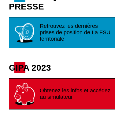
PRESSE
Retrouvez les dernières
prises de position de La FSU
territoriale
GIPA 2023
Obtenez les infos et accédez
au simulateur