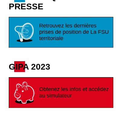
PRESSE
Retrouvez les dernières
prises de position de La FSU
territoriale
GIPA 2023
Obtenez les infos et accédez
au simulateur