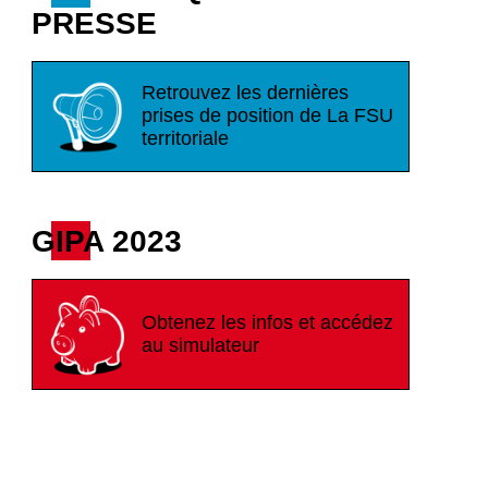
PRESSE
Retrouvez les dernières
prises de position de La FSU
territoriale
GIPA 2023
Obtenez les infos et accédez
au simulateur