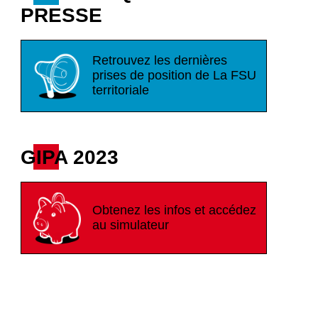
PRESSE
Retrouvez les dernières
prises de position de La FSU
territoriale
GIPA 2023
Obtenez les infos et accédez
au simulateur