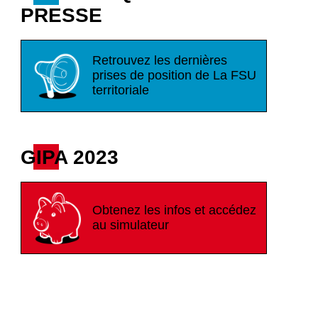
PRESSE
Retrouvez les dernières
prises de position de La FSU
territoriale
GIPA 2023
Obtenez les infos et accédez
au simulateur