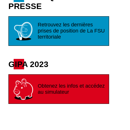
PRESSE
Retrouvez les dernières
prises de position de La FSU
territoriale
GIPA 2023
Obtenez les infos et accédez
au simulateur