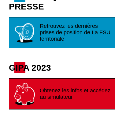
PRESSE
Retrouvez les dernières
prises de position de La FSU
territoriale
GIPA 2023
Obtenez les infos et accédez
au simulateur