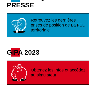
PRESSE
Retrouvez les dernières
prises de position de La FSU
territoriale
GIPA 2023
Obtenez les infos et accédez
au simulateur