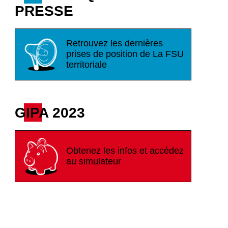
PRESSE
Retrouvez les dernières
prises de position de La FSU
territoriale
GIPA 2023
Obtenez les infos et accédez
au simulateur