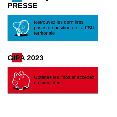
PRESSE
Retrouvez les dernières
prises de position de La FSU
territoriale
GIPA 2023
Obtenez les infos et accédez
au simulateur