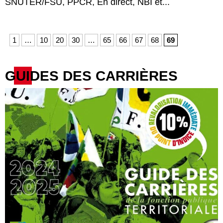
SNUTER/FSU, PPCR, En direct, NBI et...
1
…
10
20
30
…
65
66
67
68
69
GUIDES DES CARRIÈRES