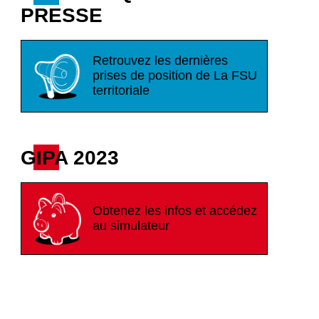
PRESSE
Retrouvez les dernières
prises de position de La FSU
territoriale
GIPA 2023
Obtenez les infos et accédez
au simulateur