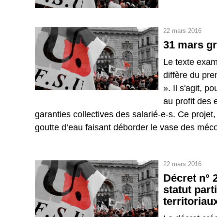
22 mars 2016
31 mars gr
Le texte exami
diffère du pre
». Il s'agit, 
au profit des
garanties collectives des salarié-e-s. Ce projet
goutte d’eau faisant déborder le vase des mécont
22 mars 2016
Décret n° 
statut par
territoria