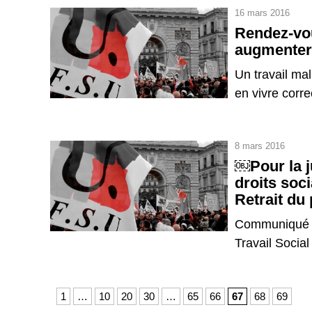
16 mars 2016
Rendez-vou
augmenter 
Un travail ma
en vivre corre
8 mars 2016
￼Pour la ju
droits soc
Retrait du p
Communiqué du
Travail Socia
1
…
10
20
30
…
65
66
67
68
69