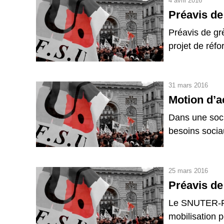
4 avril 2016
Préavis de
Préavis de g
projet de réfo
31 mars 2016
Motion d’a
Dans une soci
besoins socia
25 mars 2016
Préavis d
Le SNUTER-FS
mobilisation po