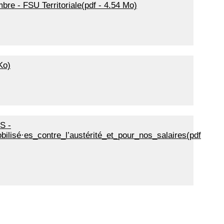
bre - FSU Territoriale(pdf - 4.54 Mo)
Ko)
S -
isé·es_contre_l’austérité_et_pour_nos_salaires(pdf