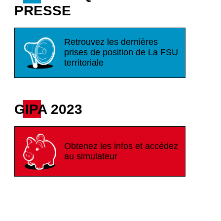
PRESSE
Retrouvez les dernières
prises de position de La FSU
territoriale
GIPA 2023
Obtenez les infos et accédez
au simulateur