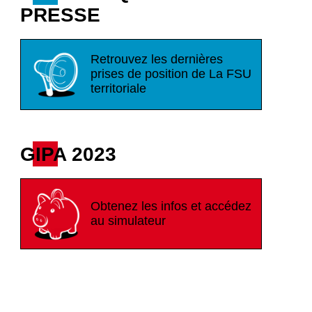
PRESSE
Retrouvez les dernières
prises de position de La FSU
territoriale
GIPA 2023
Obtenez les infos et accédez
au simulateur