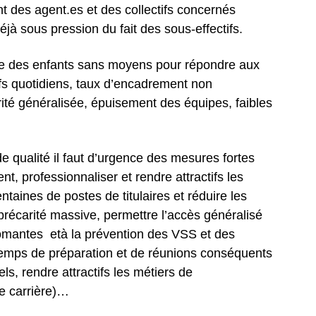
des agent.es et des collectifs concernés
éjà sous pression du fait des sous-effectifs.
tive des enfants sans moyens pour répondre aux
ifs quotidiens, taux d’encadrement non
rité généralisée
,
épuisement des équipes, faibles
de qualité il faut d’urgence des mesures fortes
t, professionnaliser et rendre attractifs les
ntaines de postes de titulaires et
r
éduire les
a précarité massive,
permettre l’accès généralisé
lômantes
età la prévention des
VSS et des
emps de préparation et de réunions
conséquents
els,
rendre attractifs les métiers de
e carrière)…