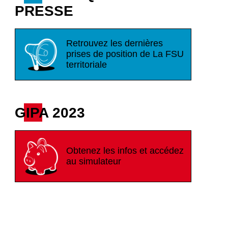
PRESSE
Retrouvez les dernières
prises de position de La FSU
territoriale
GIPA 2023
Obtenez les infos et accédez
au simulateur