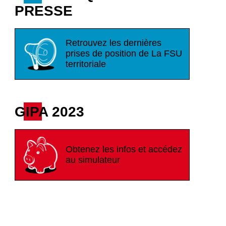
PRESSE
Retrouvez les dernières
prises de position de La FSU
territoriale
GIPA 2023
Obtenez les infos et accédez
au simulateur