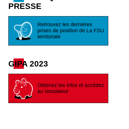
PRESSE
Retrouvez les dernières
prises de position de La FSU
territoriale
GIPA 2023
Obtenez les infos et accédez
au simulateur