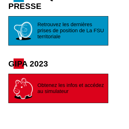
PRESSE
Retrouvez les dernières
prises de position de La FSU
territoriale
GIPA 2023
Obtenez les infos et accédez
au simulateur